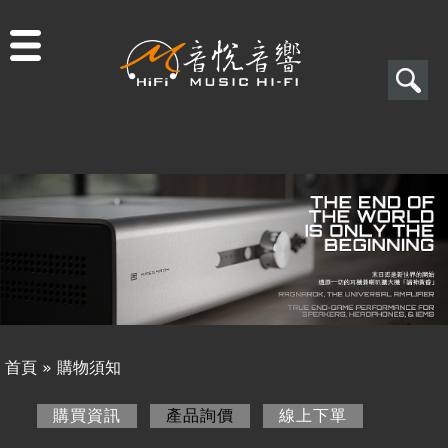
Jump to navigation
搜
尋
搜
關於音悅
尋
最新消息
表
商品一覽
單
二手專區
視聽專欄
首頁
»
購物須知
購物須知
您
購買資訊
產品詢價
(作用中頁籤)
線上下單
購買資訊