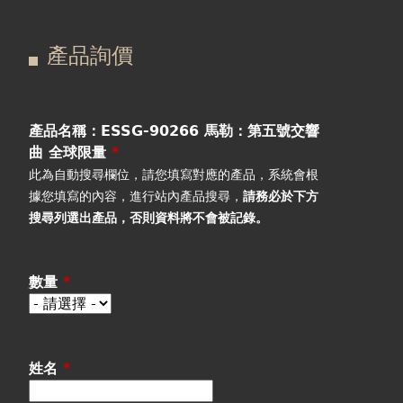
在
主
產品詢價
這
要
產品詢價
線上下單
裡
索
視聽室預約
引
產品名稱：ESSG-90266 馬勒：第五號交響
曲 全球限量
*
線上商城
標
此為自動搜尋欄位，請您填寫對應的產品，系統會根
據您填寫的內容，進行站內產品搜尋，
請務必於下方
籤
搜尋列選出產品
，否則資料將不會被記錄。
數量
*
姓名
*