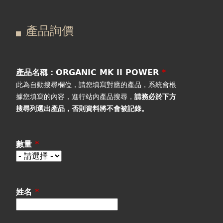
在
主
產品詢價
這
要
產品詢價
線上下單
裡
索
視聽室預約
引
產品名稱：ORGANIC MK II POWER
*
此為自動搜尋欄位，請您填寫對應的產品，系統會根
線上商城
標
據您填寫的內容，進行站內產品搜尋，
請務必於下方
搜尋列選出產品
，否則資料將不會被記錄。
籤
數量
*
姓名
*