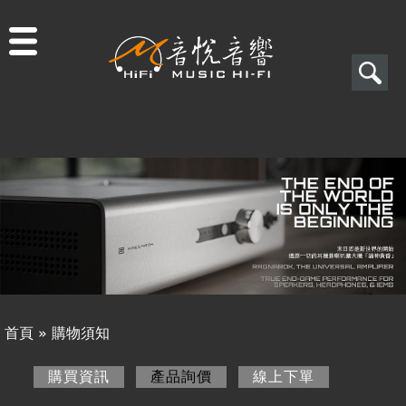
Jump to navigation
搜
尋
搜
關於音悅
尋
最新消息
表
商品一覽
單
二手專區
視聽專欄
首頁
»
購物須知
購物須知
您
購買資訊
產品詢價
(作用中頁籤)
線上下單
購買資訊