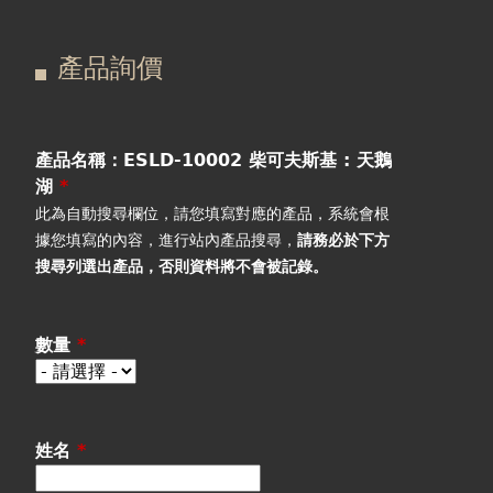
在
主
產品詢價
這
要
產品詢價
線上下單
裡
索
視聽室預約
引
產品名稱：ESLD-10002 柴可夫斯基 : 天鵝
湖
*
線上商城
標
此為自動搜尋欄位，請您填寫對應的產品，系統會根
據您填寫的內容，進行站內產品搜尋，
請務必於下方
籤
搜尋列選出產品
，否則資料將不會被記錄。
數量
*
姓名
*