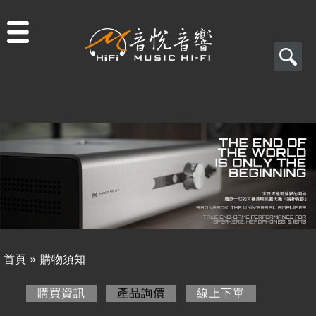
Jump to navigation
搜
尋
搜
關於音悅
尋
最新消息
表
商品一覽
單
二手專區
視聽專欄
首頁
»
購物須知
購物須知
您
購買資訊
產品詢價
(作用中頁籤)
線上下單
購買資訊