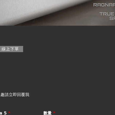
籤)
線上下單
興趣請立即回覆我
a 5
*
數量
*