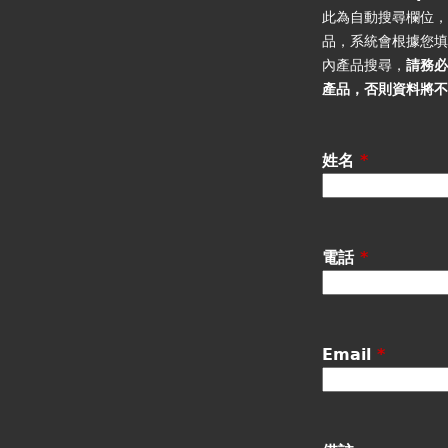
籤
此為自動搜尋欄位
品，系統會根據您
內產品搜尋，
請務
產品
，否則資料將
姓名
*
電話
*
Email
*