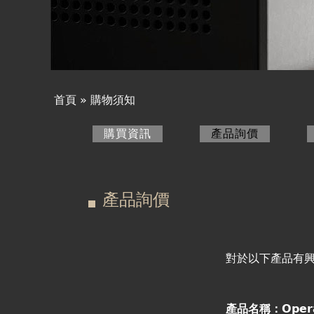
產品詢價
線上下單
視聽室預約
首頁
»
購物須知
您
線上商城
購買資訊
產品詢價
(作用中頁
在
主
這
要
產品詢價
裡
索
引
對於以下產品有
標
產品名稱：Oper