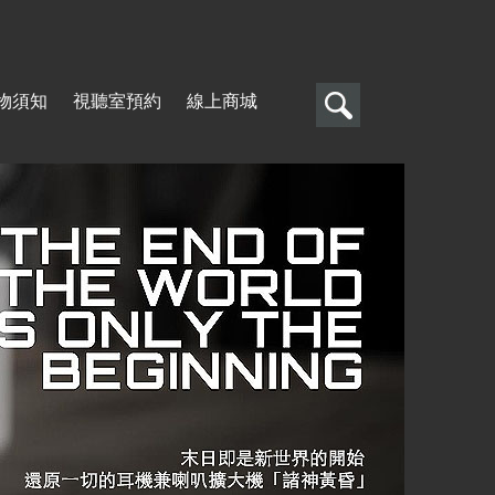
搜
物須知
視聽室預約
線上商城
尋
搜
尋
表
單