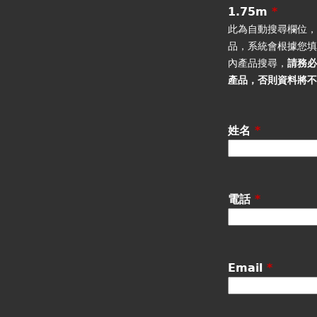
籤
1.75m
*
此為自動搜尋欄位
品，系統會根據您
內產品搜尋，
請務
產品
，否則資料將
姓名
*
電話
*
Email
*