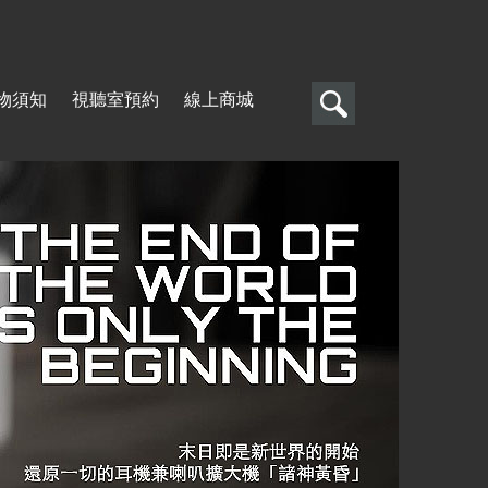
搜
物須知
視聽室預約
線上商城
尋
搜
尋
表
單