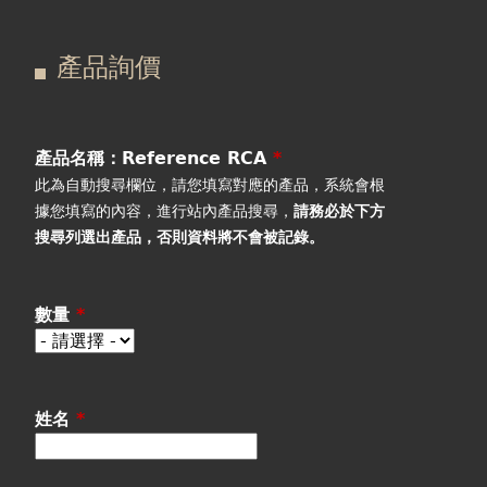
在
主
產品詢價
這
要
產品詢價
線上下單
裡
索
視聽室預約
引
產品名稱：Reference RCA
*
此為自動搜尋欄位，請您填寫對應的產品，系統會根
線上商城
標
據您填寫的內容，進行站內產品搜尋，
請務必於下方
搜尋列選出產品
，否則資料將不會被記錄。
籤
數量
*
姓名
*