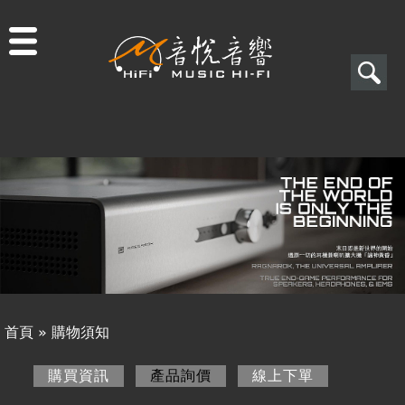
Jump to navigation
搜
尋
搜
關於音悅
尋
最新消息
表
商品一覽
單
二手專區
視聽專欄
首頁
»
購物須知
購物須知
您
購買資訊
產品詢價
(作用中頁籤)
線上下單
購買資訊