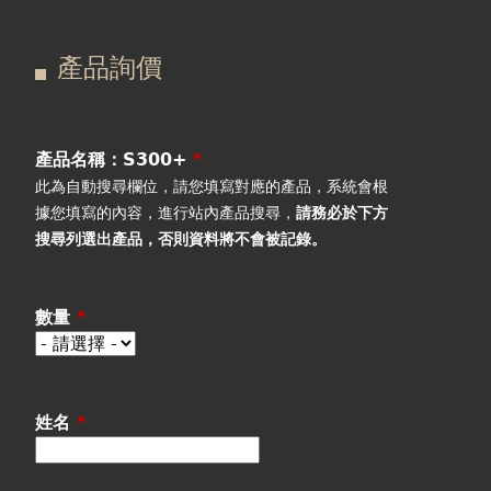
在
主
產品詢價
這
要
產品詢價
線上下單
裡
索
視聽室預約
引
產品名稱：S300+
*
此為自動搜尋欄位，請您填寫對應的產品，系統會根
線上商城
標
據您填寫的內容，進行站內產品搜尋，
請務必於下方
搜尋列選出產品
，否則資料將不會被記錄。
籤
數量
*
姓名
*