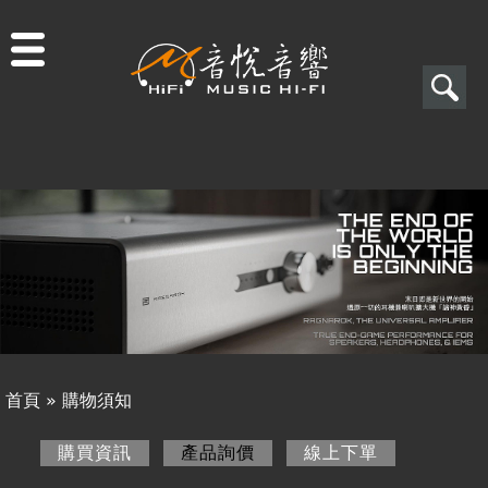
Jump to navigation
搜
尋
搜
關於音悅
尋
最新消息
表
商品一覽
單
二手專區
視聽專欄
首頁
»
購物須知
購物須知
您
購買資訊
產品詢價
(作用中頁籤)
線上下單
購買資訊