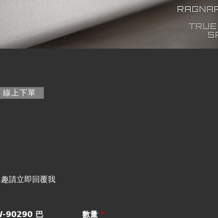
籤)
線上下單
興趣請立即回覆我
-90290 巴
數量
*