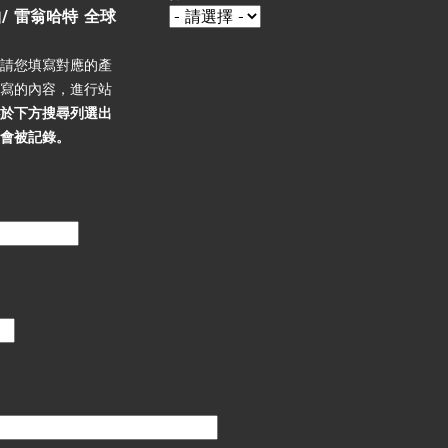
/ 雷翁哈特 全球
，請您填寫對應的產
填寫的內容，進行站
必於下方搜尋列選出
不會被記錄。