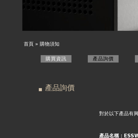
產品詢價
線上下單
視聽室預約
首頁
»
購物須知
您
線上商城
購買資訊
產品詢價
(作用中頁
在
主
這
要
產品詢價
裡
索
引
對於以下產品有
標
產品名稱：ESSW