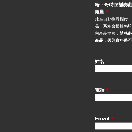
籤
哈：哥特堡變奏曲
限量
*
此為自動搜尋欄位
品，系統會根據您
內產品搜尋，
請務
產品
，否則資料將
姓名
*
電話
*
Email
*