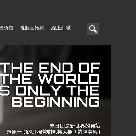
搜
物須知
視聽室預約
線上商城
尋
搜
尋
表
單