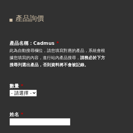
在
主
產品詢價
這
要
產品詢價
線上下單
裡
索
視聽室預約
引
產品名稱：Cadmus
*
此為自動搜尋欄位，請您填寫對應的產品，系統會根
線上商城
標
據您填寫的內容，進行站內產品搜尋，
請務必於下方
搜尋列選出產品
，否則資料將不會被記錄。
籤
數量
*
姓名
*