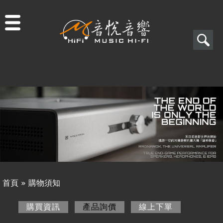
Jump to navigation
搜
尋
搜
關於音悅
尋
最新消息
表
商品一覽
單
二手專區
視聽專欄
首頁
»
購物須知
購物須知
您
購買資訊
產品詢價
(作用中頁籤)
線上下單
購買資訊