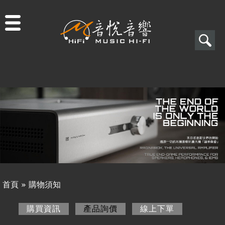
Jump to navigation
搜
尋
搜
關於音悅
尋
最新消息
表
商品一覽
單
二手專區
視聽專欄
首頁
»
購物須知
購物須知
您
購買資訊
產品詢價
(作用中頁籤)
線上下單
購買資訊