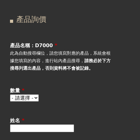
在
主
產品詢價
這
要
產品詢價
線上下單
裡
索
視聽室預約
引
產品名稱：D7000
*
此為自動搜尋欄位，請您填寫對應的產品，系統會根
線上商城
標
據您填寫的內容，進行站內產品搜尋，
請務必於下方
搜尋列選出產品
，否則資料將不會被記錄。
籤
數量
*
姓名
*