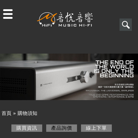
Jump to navigation
搜
尋
搜
關於音悅
尋
最新消息
表
商品一覽
單
二手專區
視聽專欄
首頁
»
購物須知
購物須知
您
購買資訊
產品詢價
(作用中頁籤)
線上下單
購買資訊