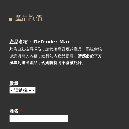
在
主
產品詢價
這
要
產品詢價
線上下單
裡
索
視聽室預約
引
產品名稱：iDefender Max
*
此為自動搜尋欄位，請您填寫對應的產品，系統會根
線上商城
標
據您填寫的內容，進行站內產品搜尋，
請務必於下方
搜尋列選出產品
，否則資料將不會被記錄。
籤
數量
*
姓名
*