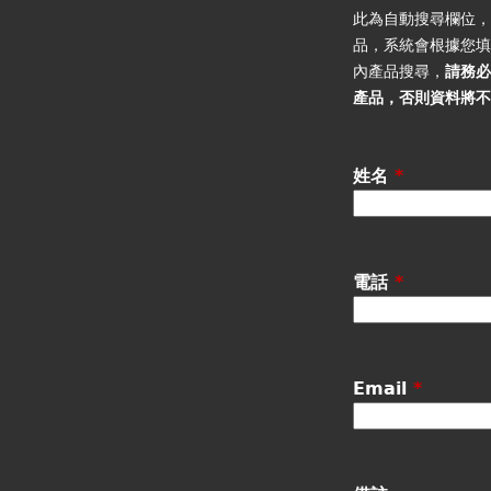
籤
此為自動搜尋欄位
品，系統會根據您
內產品搜尋，
請務
產品
，否則資料將
姓名
*
電話
*
Email
*