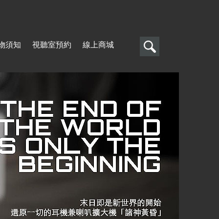
搜
物須知
視聽室預約
線上商城
尋
搜
尋
表
單