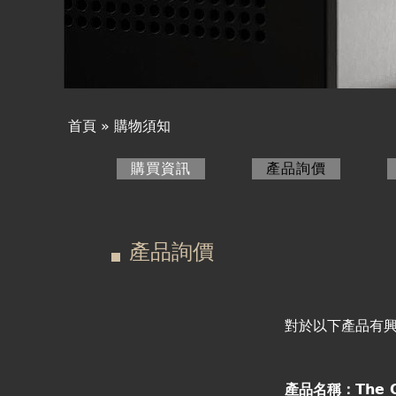
產品詢價
線上下單
視聽室預約
首頁
»
購物須知
您
線上商城
購買資訊
產品詢價
(作用中頁
在
主
這
要
產品詢價
裡
索
引
對於以下產品有
標
產品名稱：The 