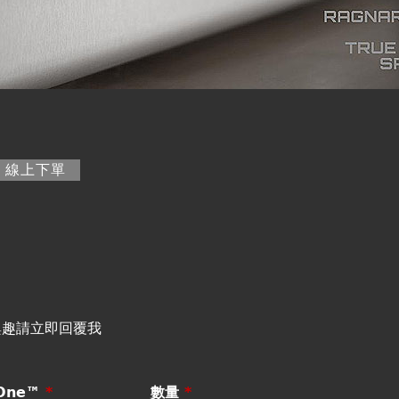
籤)
線上下單
興趣請立即回覆我
One™
*
數量
*