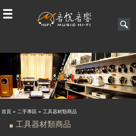
Jump to navigation
搜
尋
搜
尋
表
單
首頁
»
二手專區
»
工具器材類商品
您
工具器材類商品