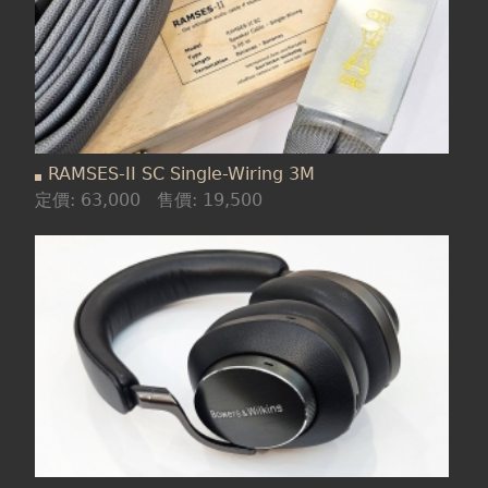
RAMSES-II SC Single-Wiring 3M
定價:
63,000
售價:
19,500