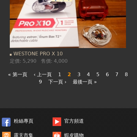
WESTONE PRO X 10
定價:
5,290
售價:
4,000
« 第一頁
‹ 上一頁
1
2
3
4
5
6
7
8
9
下一頁 ›
最後一頁 »
粉絲專頁
官方頻道
露天市集
蝦皮購物