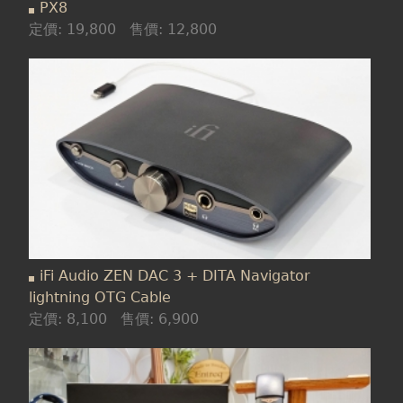
PX8
定價:
19,800
售價:
12,800
iFi Audio ZEN DAC 3 + DITA Navigator
lightning OTG Cable
定價:
8,100
售價:
6,900