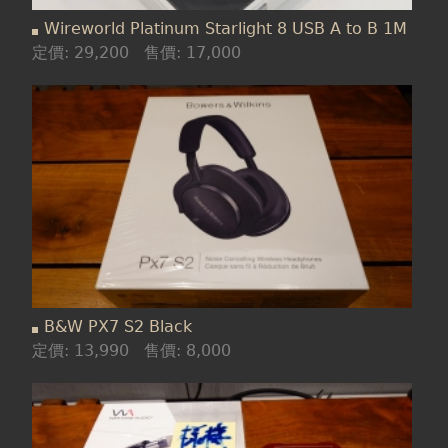
Wireworld Platinum Starlight 8 USB A to B 1M
定價:
29,200
售價:
17,000
B&W PX7 S2 Black
定價:
13,990
售價:
8,000