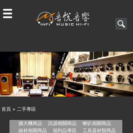
Jump to navigation
搜
尋
搜
關於音悅
尋
最新消息
表
商品一覽
單
二手專區
視聽專欄
首頁
»
二手專區
購物須知
您
擴大機商品
訊源相關商品
喇叭相關商品
視聽室預約
線材相關商品
福利品專區
工具器材類商品