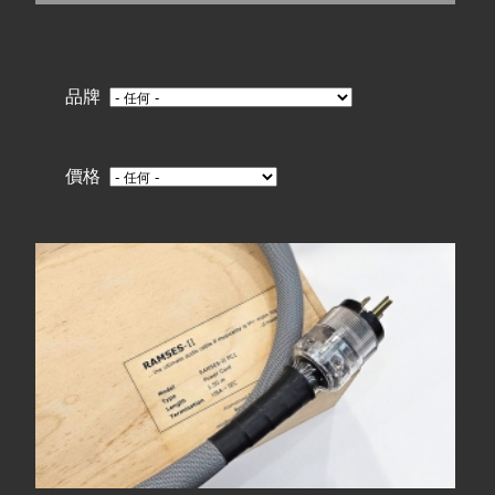
在
線上商城
這
品牌
裡
價格
頁
面