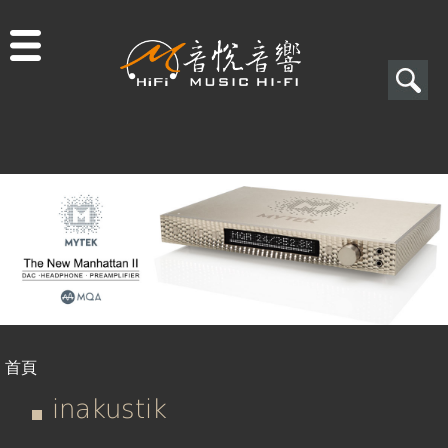
Jump to navigation
搜
尋
搜
尋
表
單
首頁
您
inakustik