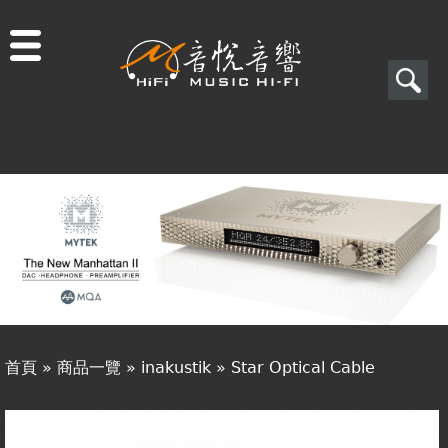
Jump to navigation
搜
尋
搜
關於音悅
尋
最新消息
表
商品一覽
單
二手專區
視聽專欄
首頁
»
商品一覽
»
inakustik
»
Star Optical Cable
購物須知
您
視聽室預約