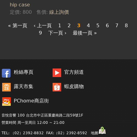
hip case
定價:
800
售價:
線上詢價
« 第一頁
‹ 上一頁
1
2
3
4
5
6
7
8
9
下一頁 ›
最後一頁 »
粉絲專頁
官方頻道
露天市集
蝦皮購物
PChome商店街
音悅音響 100 台北市中正區重慶南路二段59號1F
營業時間 周一至周日 12:00 ~ 21:00
TEL: （02）2392-8832 FAX:（02）2392-8592 地圖