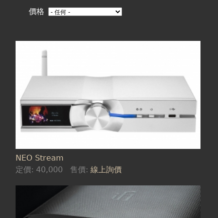
在
價格
這
裡
頁
面
NEO Stream
定價:
40,000
售價:
線上詢價