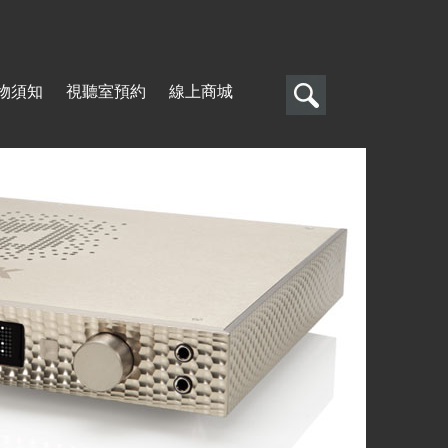
搜
物須知
視聽室預約
線上商城
尋
搜
尋
表
單