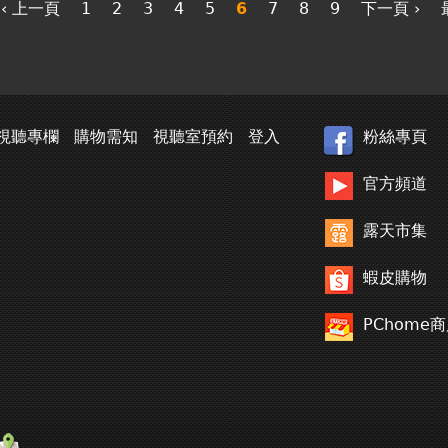
‹ 上一頁
1
2
3
4
5
6
7
8
9
下一頁 ›
視聽專欄
購物需知
視聽室預約
登入
粉絲專頁
官方頻道
露天市集
蝦皮購物
PChome