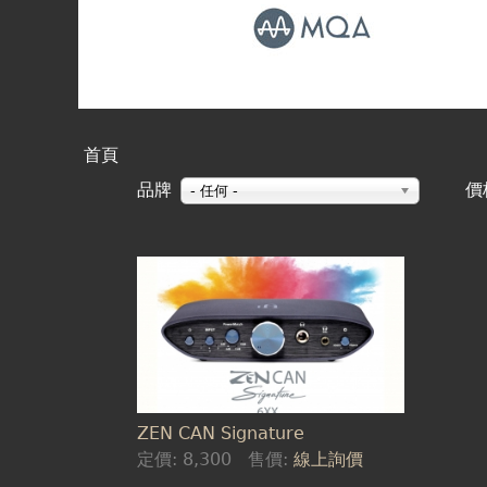
首頁
您
品牌
價
- 任何 -
在
這
頁
裡
面
ZEN CAN Signature
定價:
8,300
售價:
線上詢價