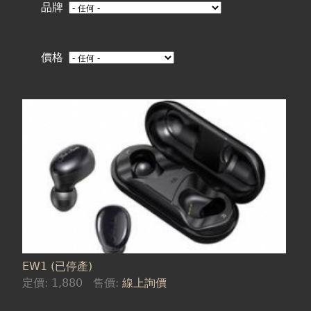
在
品牌
這
價格
裡
EW1 (已停產)
定價:
1,880
售價:
線上詢價