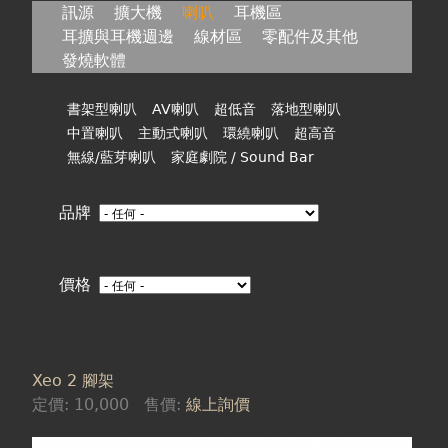
在
訊源
擴大機
喇叭
耳機區
耳擴與耳機週邊
線材區
零配件及其他
這
發燒軟體
裡
書架型喇叭
AV喇叭
超低音
落地型喇叭
中置喇叭
主動式喇叭
環繞喇叭
超高音
無線/藍芽喇叭
家庭劇院 / Sound Bar
品牌
價格
Xeo 2 腳架
頁
定價:
10,000
售價:
線上詢價
面