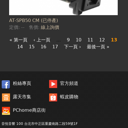
AT-SPB50 CM (已停產)
定價:
--
售價:
線上詢價
« 第一頁
‹ 上一頁
…
9
10
11
12
13
14
15
16
17
下一頁 ›
最後一頁 »
粉絲專頁
官方頻道
露天市集
蝦皮購物
PChome商店街
音悅音響 100 台北市中正區重慶南路二段59號1F