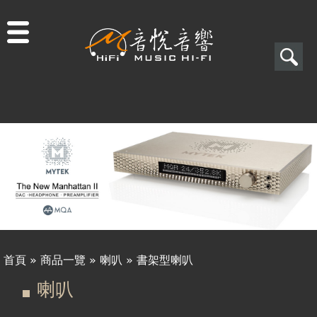
Jump to navigation
搜
尋
搜
尋
表
單
首頁
»
商品一覽
»
喇叭
»
書架型喇叭
您
喇叭