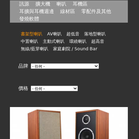
在
訊源
擴大機
喇叭
耳機區
耳擴與耳機週邊
線材區
零配件及其他
這
發燒軟體
裡
書架型喇叭
AV喇叭
超低音
落地型喇叭
中置喇叭
主動式喇叭
環繞喇叭
超高音
無線/藍芽喇叭
家庭劇院 / Sound Bar
品牌
價格
頁
面