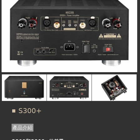
在
線上商城
這
裡
S300+
產品介紹