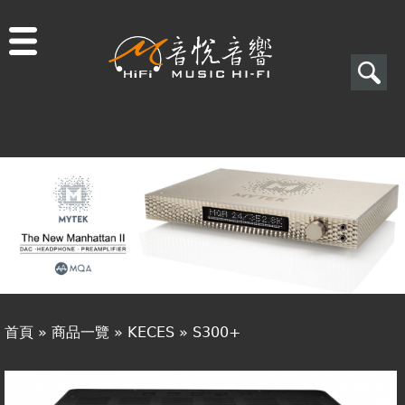
Jump to navigation
搜
尋
搜
關於音悅
尋
最新消息
表
商品一覽
單
二手專區
視聽專欄
首頁
»
商品一覽
»
KECES
»
S300+
購物須知
您
視聽室預約