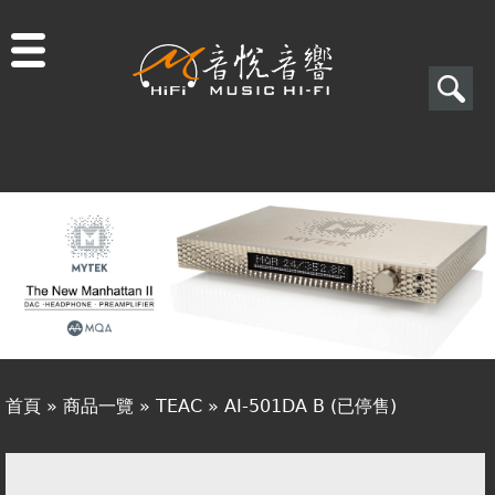
Jump to navigation
搜
尋
搜
關於音悅
尋
最新消息
表
商品一覽
單
二手專區
視聽專欄
首頁
»
商品一覽
»
TEAC
»
AI-501DA B (已停售)
購物須知
您
視聽室預約