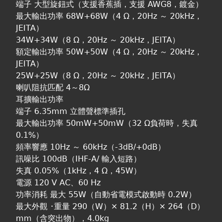
端子 大型旋鈕式（支援香蕉插，支援 AWG8，鍍金）
最大輸出功率 68W+68W（4 Ω，20Hz ～ 20kHz，
JEITA）
34W+34W（8 Ω，20Hz ～ 20kHz，JEITA）
額定輸出功率 50W+50W（4 Ω，20Hz ～ 20kHz，
JEITA）
25W+25W（8 Ω，20Hz ～ 20kHz，JEITA）
喇叭阻抗匹配 4～8Ω
耳擴輸出功率
端子 6.35mm 立體聲標準插孔
最大輸出功率 50mW+50mW（32 Ω負荷時，失真
0.1%）
頻率響應 10Hz ～ 60kHz（-3dB/+0dB）
訊噪比 100dB（IHF-A/ 輸入短路）
失真 0.05%（1kHz，4 Ω，45W）
電源 120 V AC、60 Hz
功率消耗 最大 55W（自動省電模式啟動時 0.2W）
最大外觀 ･重量 290（W）× 81.2（H）× 264（D）
mm（含突出物），4.0kg