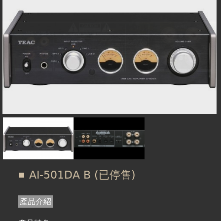
在
線上商城
這
裡
AI-501DA B (已停售)
產品介紹