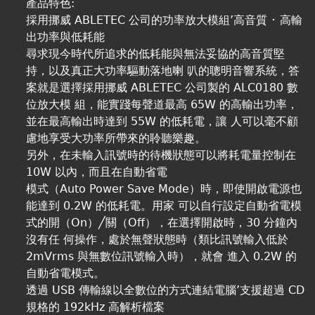
產品特色:
採用挪威 ABLETEC 公司的功率放大模組’高音質 ･ 高輸
出功率與低耗能
尋求現今時代所追求的低耗能與無法妥協的高音質堅
持，以及真正大功率驅動落地喇 叭的聰明音響系統，答
案就是選擇採用挪威 ABLETEC 公司製的 ALC0180 數
位放大模 組，能實踐每聲道最高 65W 的高輸出功率，
並在最高輸出時達到 55W 的低耗電，讓 人可以毫不顧
慮地享受大功率所帶來的聆聽樂趣。
另外，在未輸入訊號時的待機狀態可以將耗電量控制在
10W 以內，而且在自動省電
模式（Auto Power Save Mode）時，即使開啟電源也
能達到 0.2W 的低耗電。用家 可以自行設定自動省電模
式的開（On）╱關（Off），在選擇開啟時，30 分鐘內
沒有任 何操作，處於無聲狀態時（類比訊號輸入低於
2mVrms 與無數位訊號輸入時），就會 進入 0.2W 的
自動省電模式。
透過 USB 傳輸線以全數位的方式連結電腦’支援超過 CD
規格的 192kHz 高解析檔案