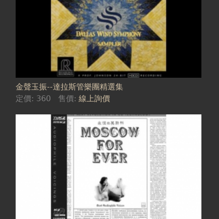
金聲玉振--達拉斯管樂團精選集
定價:
360
售價:
線上詢價