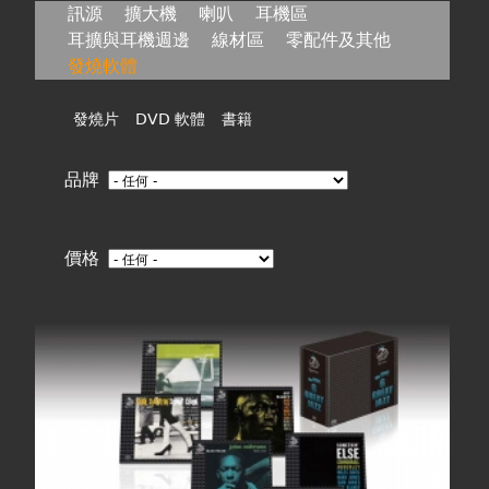
在
訊源
擴大機
喇叭
耳機區
耳擴與耳機週邊
線材區
零配件及其他
這
發燒軟體
裡
發燒片
DVD 軟體
書籍
品牌
價格
頁
面