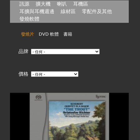
在
訊源
擴大機
喇叭
耳機區
耳擴與耳機週邊
線材區
零配件及其他
這
發燒軟體
裡
發燒片
DVD 軟體
書籍
品牌
價格
頁
面