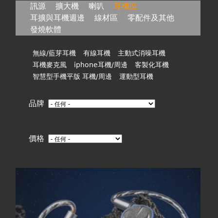
在
訊源
擴大機
喇叭
耳機區
耳擴與耳機週邊
線材區
零配件及其他
這
發燒軟體
裡
無線/藍芽耳機
有線耳機
主動式消噪耳機
耳機麥克風
iphone耳機/周邊
客製化耳機
智慧型手機平版 耳機/周邊
運動型耳機
品牌
價格
頁
面