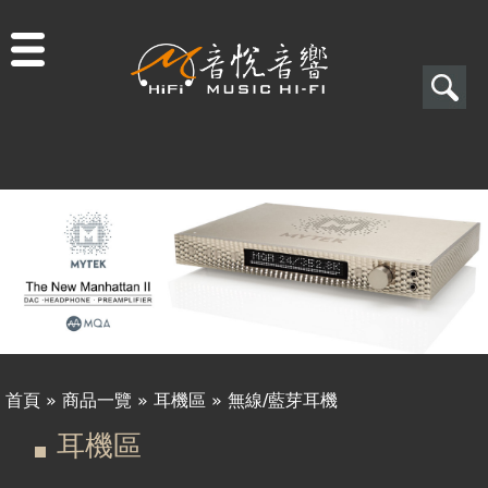
Jump to navigation
搜
尋
搜
尋
表
單
首頁
»
商品一覽
»
耳機區
»
無線/藍芽耳機
您
耳機區