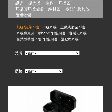
在
訊源
擴大機
喇叭
耳機區
耳擴與耳機週邊
線材區
零配件及其他
這
發燒軟體
裡
無線/藍芽耳機
有線耳機
主動式消噪耳機
耳機麥克風
iphone耳機/周邊
客製化耳機
智慧型手機平版 耳機/周邊
運動型耳機
品牌
價格
頁
面