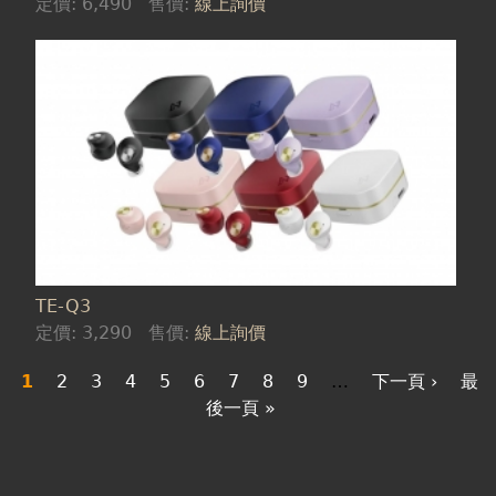
定價:
6,490
售價:
線上詢價
TE-Q3
定價:
3,290
售價:
線上詢價
1
2
3
4
5
6
7
8
9
…
下一頁 ›
最
後一頁 »