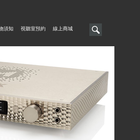
搜
物須知
視聽室預約
線上商城
尋
搜
尋
表
單