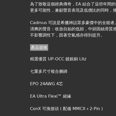
為了致敬這個經典傳奇，EA 結合了這些年間
更多可能性，兼顧聲音表現及低價比的同時，推出全新的
Cadmus 可說是希臘神話眾多豪傑中的全能者
清爽的聲音：收放自如的低頻，中頻因絲滑質
不影響調性下，因著空氣感亦得到提升。
產品規格
精選優質 UP-OCC 鍍銀銅 Litz
七重多尺寸複合捆綁
EPO 24AWG 4芯
EA Ultra Flexi™ 絕緣
ConX 可換接頭 ( 配備 MMCX＋2-Pin )