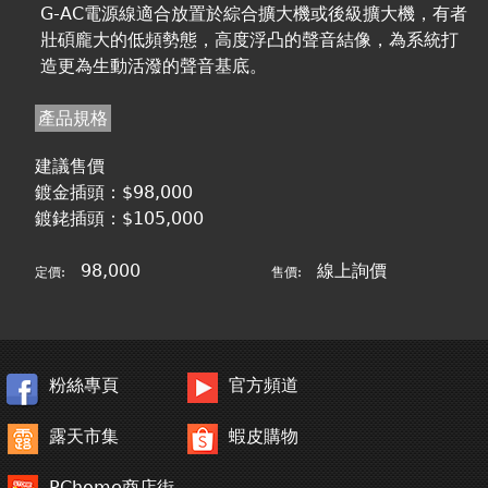
G-AC電源線適合放置於綜合擴大機或後級擴大機，有者
壯碩龐大的低頻勢態，高度浮凸的聲音結像，為系統打
造更為生動活潑的聲音基底。
產品規格
建議售價
鍍金插頭：$98,000
鍍銠插頭：$105,000
98,000
線上詢價
定價:
售價:
粉絲專頁
官方頻道
露天市集
蝦皮購物
PChome商店街