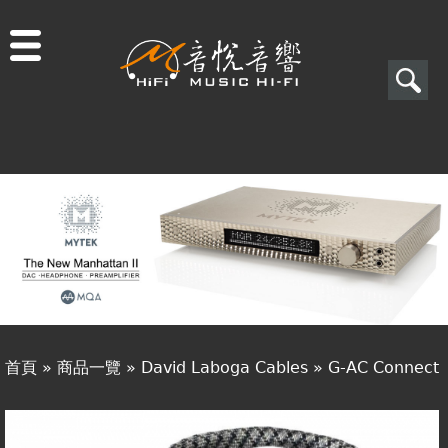
Jump to navigation
搜
尋
搜
關於音悅
尋
最新消息
表
商品一覽
單
二手專區
視聽專欄
首頁
»
商品一覽
»
David Laboga Cables
»
G-AC Connect
購物須知
您
視聽室預約