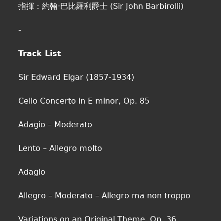
指揮：約翰·巴比羅利爵士 (Sir John Barbirolli)
-
Track List
Sir Edward Elgar (1857-1934)
Cello Concerto in E minor, Op. 85
Adagio – Moderato
Lento – Allegro molto
Adagio
Allegro – Moderato – Allegro ma non troppo
Variations on an Original Theme, Op. 36