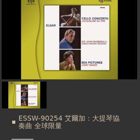
在
線上商城
這
裡
ESSW-90254 艾爾加：大提琴協
奏曲 全球限量