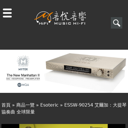
Jump to navigation
搜
尋
搜
關於音悅
尋
最新消息
表
商品一覽
單
二手專區
視聽專欄
首頁
»
商品一覽
»
Esoteric
»
ESSW-90254 艾爾加：大提琴
購物須知
協奏曲 全球限量
您
視聽室預約