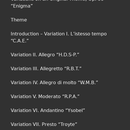
“Enigma”
Theme
Introduction – Variation I. L’istesso tempo
“C.A.E.”
Variation II. Allegro “H.D.S-P.”
Variation III. Allegretto “R.B.T.”
Variation IV. Allegro di molto “W.M.B.”
Variation V. Moderato “R.P.A.”
Variation VI. Andantino “Ysobel”
Variation VII. Presto “Troyte”