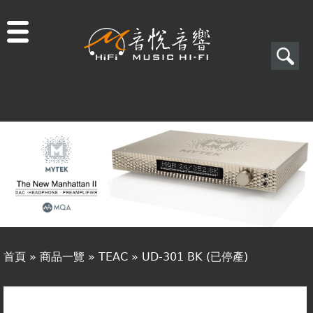
Jump to navigation
搜
尋
搜
關於音悅
尋
最新消息
表
商品一覽
單
二手專區
視聽專欄
首頁
»
商品一覽
»
TEAC
»
UD-301 BK (已停產)
購物須知
您
視聽室預約