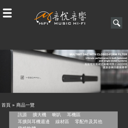
Jump to navigation
搜
尋
搜
關於音悅
尋
最新消息
表
商品一覽
單
二手專區
視聽專欄
首頁
»
商品一覽
購物須知
您
訊源
擴大機
喇叭
耳機區
耳擴與耳機週邊
線材區
零配件及其他
視聽室預約