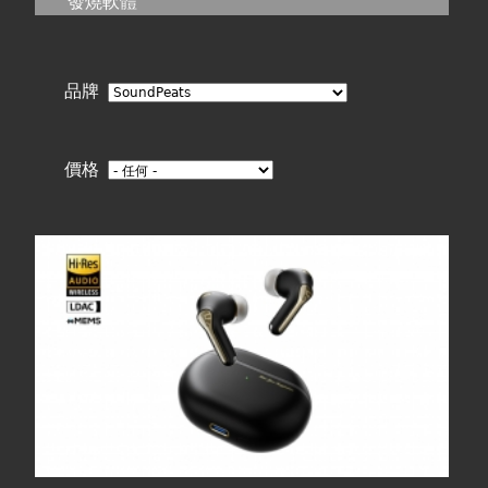
在
發燒軟體
線上商城
這
品牌
裡
價格