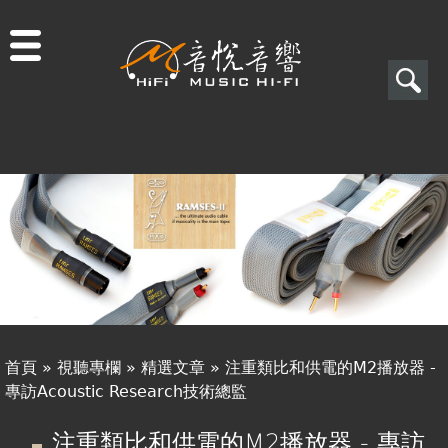
Jump to navigation
搜
尋
搜
關於音悅
尋
最新消息
表
商品一覽
單
二手專區
視聽專欄
首頁
»
視聽專欄
»
精選文章
»
注重類比和供電的M2播放器 -
購物須知
專訪Acoustic Research技術總監
您
視聽室預約
注重類比和供電的M2播放器 - 專訪