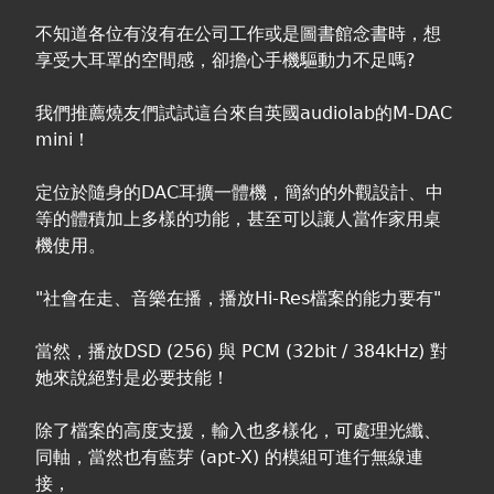
在
不知道各位有沒有在公司工作或是圖書館念書時，想
線上商城
這
享受大耳罩的空間感，卻擔心手機驅動力不足嗎?
裡
我們推薦燒友們試試這台來自英國audiolab的M-DAC
mini！
定位於隨身的DAC耳擴一體機，簡約的外觀設計、中
等的體積加上多樣的功能，甚至可以讓人當作家用桌
機使用。
"社會在走、音樂在播，播放Hi-Res檔案的能力要有"
當然，播放DSD (256) 與 PCM (32bit / 384kHz) 對
她來說絕對是必要技能！
除了檔案的高度支援，輸入也多樣化，可處理光纖、
同軸，當然也有藍芽 (apt-X) 的模組可進行無線連
接，