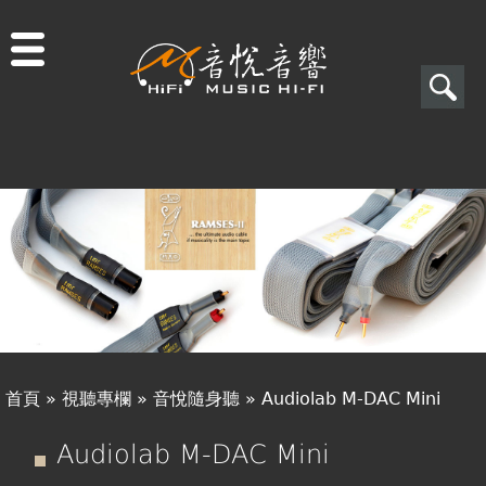
Jump to navigation
搜
尋
搜
關於音悅
尋
最新消息
表
商品一覽
單
二手專區
視聽專欄
首頁
»
視聽專欄
»
音悅隨身聽
»
Audiolab M-DAC Mini
購物須知
您
Audiolab M-DAC Mini
視聽室預約