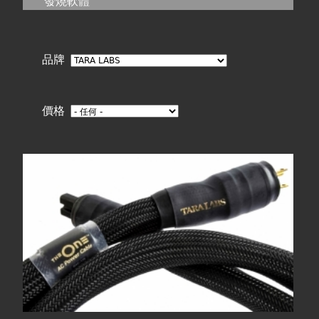
在
發燒軟體
線上商城
這
品牌
裡
價格