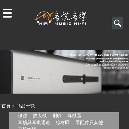
Jump to navigation
搜
尋
搜
關於音悅
尋
最新消息
表
商品一覽
單
二手專區
視聽專欄
首頁
»
商品一覽
購物須知
您
訊源
擴大機
喇叭
耳機區
耳擴與耳機週邊
線材區
零配件及其他
視聽室預約