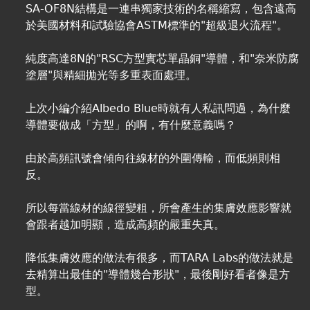
SA-OF8N結構是一連串獨家技術的名稱縮寫，包含遠高
於美國材料和試驗協會ASTM標準的"超級退火流程"。
純度高達8N的"RSC方型實芯單晶銅"導體，和"奈米防腐
塗層"與精細拋光等多重表面處理。
上次小編介紹Albedo Blue時就有人私訊問過，為什麼
導體要做成「方型」的啊，有什麼意義嗎？
由於高頻訊號會傾向往線材的外圍傳輸，而低頻則相
反。
所以每當線材的線徑變粗，所會產生的集膚效應影響就
會跟者越加明顯，造成高頻的嚴重失真。
降低集膚效應的做法有很多，而TARA Labs的做法就是
去精算出最佳的"導體幾合形狀"，最後剛好看者像是方
型。