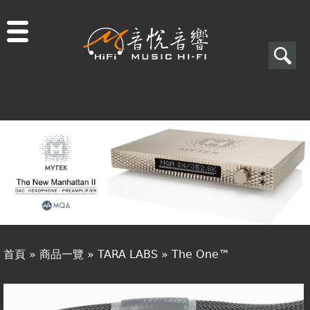
Jump to navigation
搜
尋
搜
關於音悅
尋
最新消息
表
商品一覽
單
二手專區
視聽專欄
首頁
»
商品一覽
»
TARA LABS
»
The One™
購物須知
您
視聽室預約