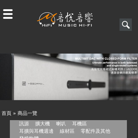
Jump to navigation
搜
尋
搜
關於音悅
尋
最新消息
表
商品一覽
單
二手專區
視聽專欄
首頁
»
商品一覽
購物須知
您
訊源
擴大機
喇叭
耳機區
耳擴與耳機週邊
線材區
零配件及其他
視聽室預約