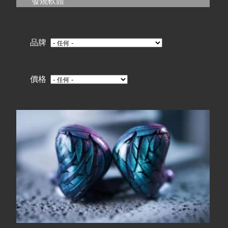
在
發燒軟體
線上商城
這
品牌
裡
價格
頁
面