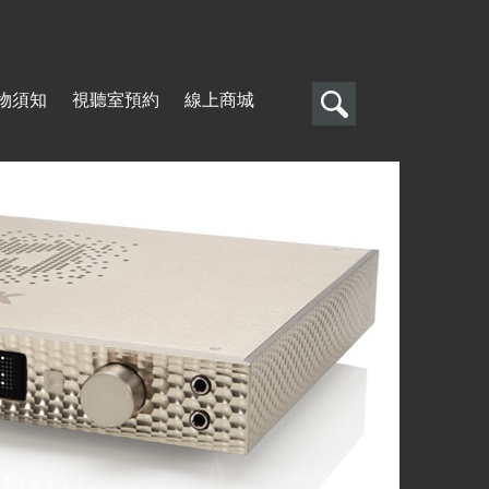
搜
物須知
視聽室預約
線上商城
尋
搜
尋
表
單