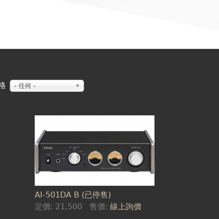
格
- 任何 -
AI-501DA B (已停售)
定價:
21,500
售價:
線上詢價