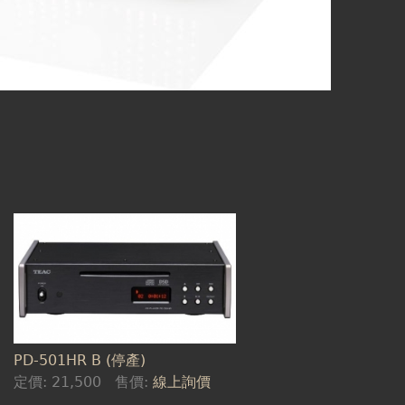
PD-501HR B (停產)
定價:
21,500
售價:
線上詢價