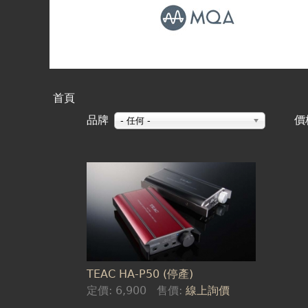
首頁
您
品牌
價
- 任何 -
在
這
頁
裡
面
TEAC HA-P50 (停產)
定價:
6,900
售價:
線上詢價